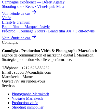
Campagne expérience — Désert Agafay
Shooting site · Reels · Visuels pub Meta
Voir l'étude de cas
Vidéo
Lifestyle premium
Brand film — Marque lifestyle
Pré-prod · Tournage 2 jours · Brand film 90s + 3 cut-downs
Voir l'étude de cas
Comdigia
.
Comdigia - Production Vidéo & Photographe Marrakech
—
agence de communication et marketing digital à Marrakech.
Stratégie, production visuelle et performance.
Téléphone : +212 623-558232
Email : support@comdigia.com
Marrakech – Maroc
Ouvert 7j/7 sur rendez-vous
Services
Photographe Marrakech
Vidéaste Marrakech
Production vidéo
Shooting immobilier