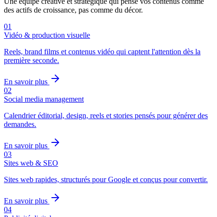
Une équipe créative et stratégique qui pense vos contenus comme
des actifs de croissance, pas comme du décor.
0
1
Vidéo & production visuelle
Reels, brand films et contenus vidéo qui captent l'attention dès la
première seconde.
En savoir plus
0
2
Social media management
Calendrier éditorial, design, reels et stories pensés pour générer des
demandes.
En savoir plus
0
3
Sites web & SEO
Sites web rapides, structurés pour Google et conçus pour convertir.
En savoir plus
0
4